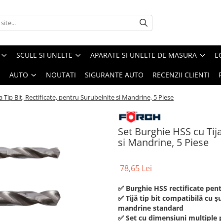
SCULE SI UNELTE
APARATE SI UNELTE DE MASURA
E
I
AUTO
NOUTATI
SIGURANTE AUTO
RECENZII CLIENTI
a Tip Bit, Rectificate, pentru Surubelnite si Mandrine, 5 Piese
Set Burghie HSS cu Tija
si Mandrine, 5 Piese
78,65 Lei
✅ Burghie HSS rectificate pent
✅ Tijă tip bit compatibilă cu ș
mandrine standard
✅ Set cu dimensiuni multiple pe