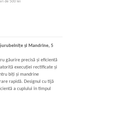
ri de 500 lei
 Șurubelnițe și Mandrine, 5
ru găurire precisă și eficientă
Datorită execuției rectificate și
ntru biți și mandrine
rare rapidă. Designul cu tijă
cientă a cuplului în timpul