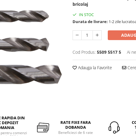
bricolaj
IN STOC
Durata de livrare:
1-2 zile lucrato
ADAUG
Cod Produs:
5509 5517 5
Ai n
Adauga la Favorite
Cere 
E RAPIDA DIN
RATE FIXE FARA
C
 DEPOZIT
DOBANDA
OMANIA
Beneficiezi de 6 rate
a pentru comenzi