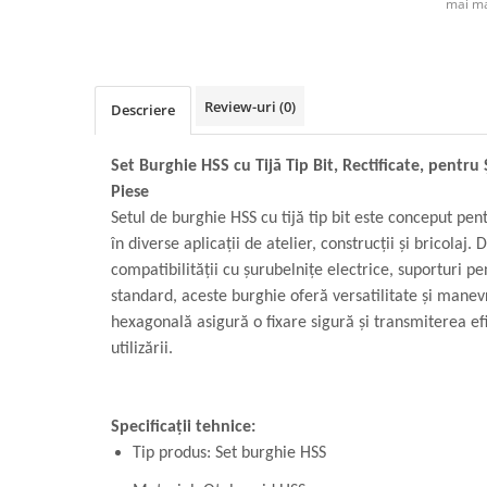
mai ma
Review-uri
(0)
Descriere
Set Burghie HSS cu Tijă Tip Bit, Rectificate, pentru
Piese
Setul de burghie HSS cu tijă tip bit este conceput pent
în diverse aplicații de atelier, construcții și bricolaj. 
compatibilității cu șurubelnițe electrice, suporturi pe
standard, aceste burghie oferă versatilitate și manev
hexagonală asigură o fixare sigură și transmiterea efi
utilizării.
Specificații tehnice:
Tip produs: Set burghie HSS