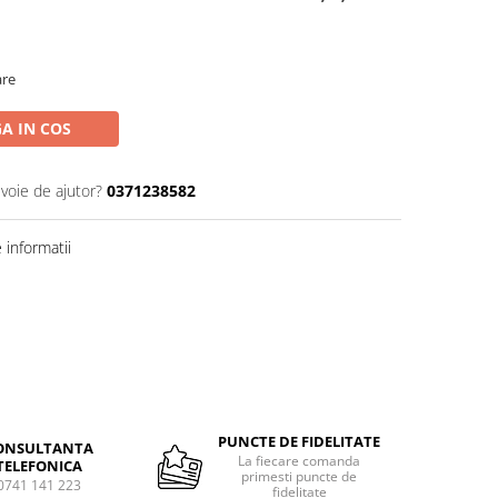
are
A IN COS
evoie de ajutor?
0371238582
informatii
PUNCTE DE FIDELITATE
ONSULTANTA
La fiecare comanda
TELEFONICA
primesti puncte de
0741 141 223
fidelitate