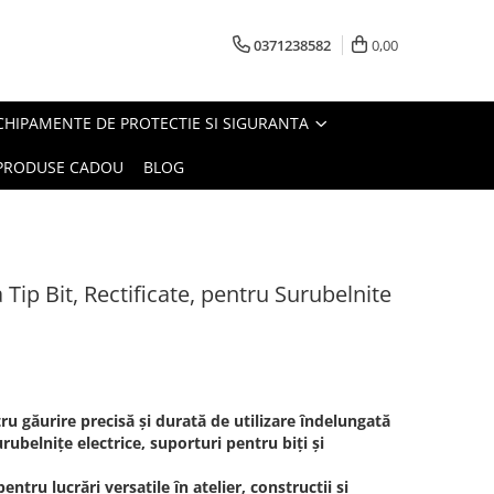
0371238582
0,00
CHIPAMENTE DE PROTECTIE SI SIGURANTA
PRODUSE CADOU
BLOG
 Tip Bit, Rectificate, pentru Surubelnite
ru găurire precisă și durată de utilizare îndelungată
urubelnițe electrice, suporturi pentru biți și
ntru lucrări versatile în atelier, construcții și