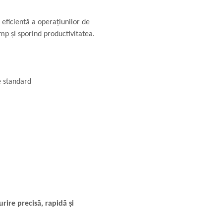
eficientă a operațiunilor de
p și sporind productivitatea.
e standard
rire precisă, rapidă și