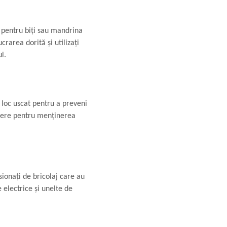
l pentru biți sau mandrina
rarea dorită și utilizați
i.
n loc uscat pentru a preveni
ăiere pentru menținerea
asionați de bricolaj care au
 electrice și unelte de