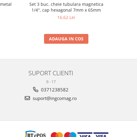
 metal
Set 3 buc. cheie tubulara magnetica
Adaptor 
1/4'', cap hexagonal 7mm x 65mm
Pă
16,62 Lei
ADAUGA IN COS
SUPORT CLIENTI
9 - 17
0371238582
suport@ingcomag.ro