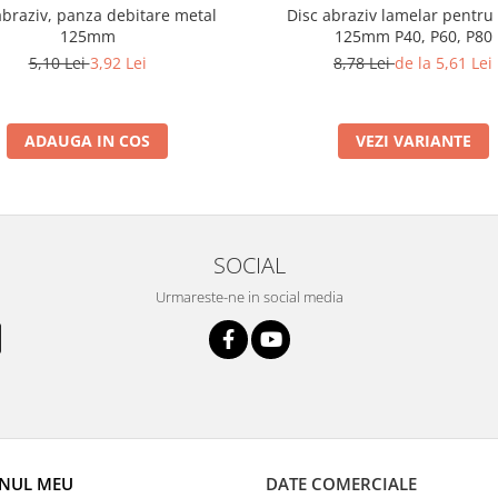
abraziv, panza debitare metal
Disc abraziv lamelar pentru
125mm
125mm P40, P60, P80
5,10 Lei
3,92 Lei
8,78 Lei
de la 5,61 Lei
ADAUGA IN COS
VEZI VARIANTE
SOCIAL
Urmareste-ne in social media
NUL MEU
DATE COMERCIALE