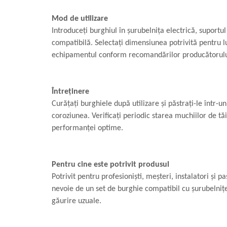
Mod de utilizare
Introduceți burghiul în șurubelnița electrică, suportu
compatibilă. Selectați dimensiunea potrivită pentru luc
echipamentul conform recomandărilor producătorulu
Întreținere
Curățați burghiele după utilizare și păstrați-le într-u
coroziunea. Verificați periodic starea muchiilor de t
performanței optime.
Pentru cine este potrivit produsul
Potrivit pentru profesioniști, meșteri, instalatori și p
nevoie de un set de burghie compatibil cu șurubelnițe
găurire uzuale.