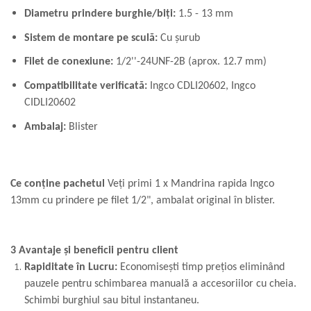
Diametru prindere burghie/biți:
1.5 - 13 mm
Sistem de montare pe sculă:
Cu șurub
Filet de conexiune:
1/2''-24UNF-2B (aprox. 12.7 mm)
Compatibilitate verificată:
Ingco CDLI20602, Ingco
CIDLI20602
Ambalaj:
Blister
Ce conține pachetul
Veți primi 1 x Mandrina rapida Ingco
13mm cu prindere pe filet 1/2", ambalat original în blister.
3 Avantaje și beneficii pentru client
Rapiditate în Lucru:
Economisești timp prețios eliminând
pauzele pentru schimbarea manuală a accesoriilor cu cheia.
Schimbi burghiul sau bitul instantaneu.