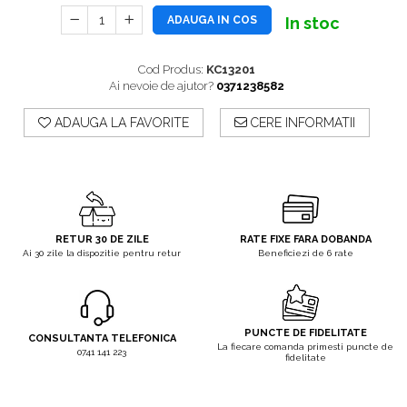
Taietoare De Beton
Irigat Si Stropit
ADAUGA IN COS
In stoc
Solutii De Curatare Si
Intretinere
Cod Produs:
KC13201
Ai nevoie de ajutor?
0371238582
Topoare
ADAUGA LA FAVORITE
CERE INFORMATII
RETUR 30 DE ZILE
RATE FIXE FARA DOBANDA
Ai 30 zile la dispozitie pentru retur
Beneficiezi de 6 rate
PUNCTE DE FIDELITATE
CONSULTANTA TELEFONICA
La fiecare comanda primesti puncte de
0741 141 223
fidelitate