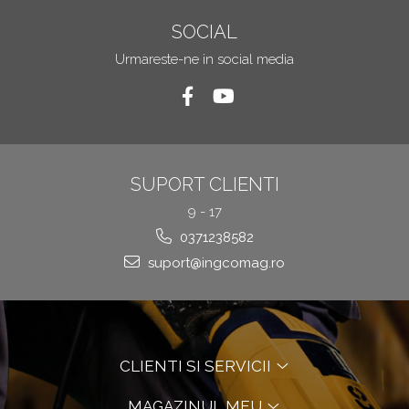
SOCIAL
Urmareste-ne in social media
SUPORT CLIENTI
9 - 17
0371238582
suport@ingcomag.ro
CLIENTI SI SERVICII
MAGAZINUL MEU