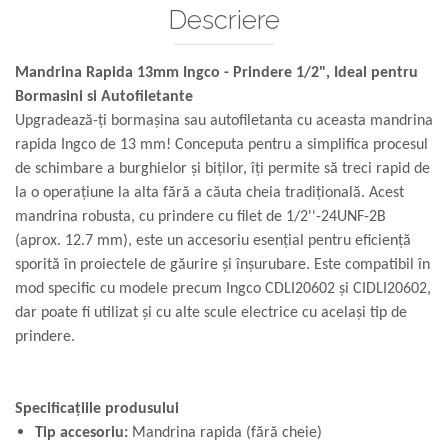
Descriere
Mandrina Rapida 13mm Ingco - Prindere 1/2", Ideal pentru
Bormasini si Autofiletante
Upgradează-ți bormașina sau autofiletanta cu aceasta mandrina
rapida Ingco de 13 mm! Conceputa pentru a simplifica procesul
de schimbare a burghielor și biților, îți permite să treci rapid de
la o operațiune la alta fără a căuta cheia tradițională. Acest
mandrina robusta, cu prindere cu filet de 1/2''-24UNF-2B
(aprox. 12.7 mm), este un accesoriu esențial pentru eficiență
sporită în proiectele de găurire și înșurubare. Este compatibil în
mod specific cu modele precum Ingco CDLI20602 și CIDLI20602,
dar poate fi utilizat și cu alte scule electrice cu același tip de
prindere.
Specificațiile produsului
Tip accesoriu:
Mandrina rapida (fără cheie)