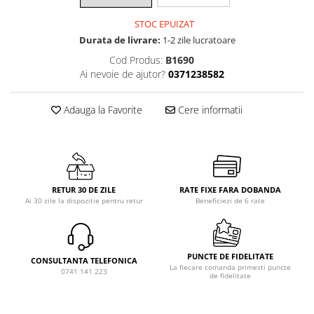
STOC EPUIZAT
Durata de livrare:
1-2 zile lucratoare
Cod Produs:
B1690
Ai nevoie de ajutor?
0371238582
Adauga la Favorite
Cere informatii
RETUR 30 DE ZILE
RATE FIXE FARA DOBANDA
Ai 30 zile la dispozitie pentru retur
Beneficiezi de 6 rate
PUNCTE DE FIDELITATE
CONSULTANTA TELEFONICA
La fiecare comanda primesti puncte
0741 141 223
de fidelitate