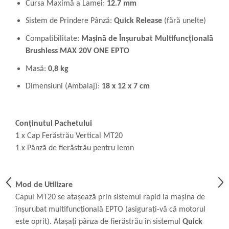
Cursa Maximă a Lamei:
12.7 mm
Sistem de Prindere Pânză:
Quick Release
(fără unelte)
Compatibilitate:
Mașină de Înșurubat Multifuncțională
Brushless MAX 20V ONE EPTO
Masă:
0,8 kg
Dimensiuni (Ambalaj):
18 x 12 x 7 cm
Conținutul Pachetului
1 x Cap Ferăstrău Vertical MT20
1 x Pânză de fierăstrău pentru lemn
Mod de Utilizare
Capul MT20 se atașează prin sistemul rapid la mașina de
înșurubat multifuncțională EPTO (asigurați-vă că motorul
este oprit). Atașați pânza de fierăstrău în sistemul
Quick