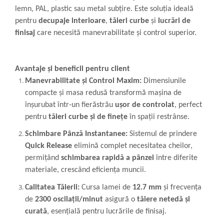
lemn, PAL, plastic sau metal subțire. Este soluția ideală
pentru
decupaje interioare
,
tăieri curbe
și
lucrări de
finisaj
care necesită manevrabilitate și control superior.
Avantaje și beneficii pentru client
Manevrabilitate și Control Maxim:
Dimensiunile
compacte și masa redusă transformă mașina de
înșurubat într-un fierăstrău
ușor de controlat
, perfect
pentru
tăieri curbe și de finețe
în spații restrânse.
Schimbare Pânză Instantanee:
Sistemul de prindere
Quick Release
elimină complet necesitatea cheilor,
permițând
schimbarea rapidă a pânzei
între diferite
materiale, crescând eficiența muncii.
Calitatea Tăierii:
Cursa lamei de
12.7 mm
și frecvența
de
2300 oscilații/minut
asigură o
tăiere netedă și
curată
, esențială pentru lucrările de finisaj.