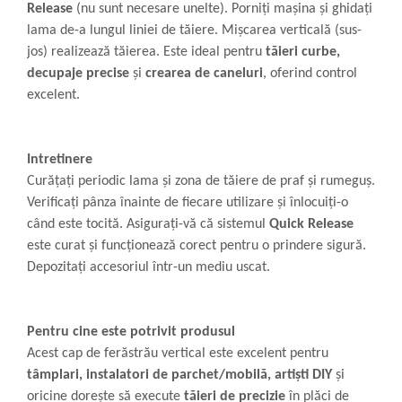
Release
(nu sunt necesare unelte). Porniți mașina și ghidați
lama de-a lungul liniei de tăiere. Mișcarea verticală (sus-
jos) realizează tăierea. Este ideal pentru
tăieri curbe,
decupaje precise
și
crearea de caneluri
, oferind control
excelent.
Intretinere
Curățați periodic lama și zona de tăiere de praf și rumeguș.
Verificați pânza înainte de fiecare utilizare și înlocuiți-o
când este tocită. Asigurați-vă că sistemul
Quick Release
este curat și funcționează corect pentru o prindere sigură.
Depozitați accesoriul într-un mediu uscat.
Pentru cine este potrivit produsul
Acest cap de ferăstrău vertical este excelent pentru
tâmplari, instalatori de parchet/mobilă, artiști DIY
și
oricine dorește să execute
tăieri de precizie
în plăci de