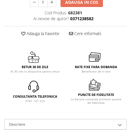
ADAUGA IN COS
Cod Produs:
682381
Ai nevoie de ajutor?
0371238582
Adauga la Favorite
Cere informatii
RETUR 30 DE ZILE
RATE FIXE FARA DOBANDA
Ai 30 zile la dispozitie pentru retur
Beneficiezi de 6 rate
PUNCTE DE FIDELITATE
CONSULTANTA TELEFONICA
La fiecare comanda primesti puncte
0741 141 223
de fidelitate
Descriere