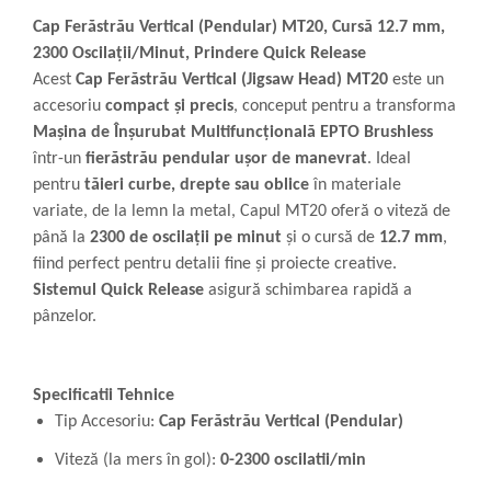
Cap Ferăstrău Vertical (Pendular) MT20, Cursă 12.7 mm,
2300 Oscilații/Minut, Prindere Quick Release
Acest
Cap Ferăstrău Vertical (Jigsaw Head) MT20
este un
accesoriu
compact și precis
, conceput pentru a transforma
Mașina de Înșurubat Multifuncțională EPTO Brushless
într-un
fierăstrău pendular ușor de manevrat
. Ideal
pentru
tăieri curbe, drepte sau oblice
în materiale
variate, de la lemn la metal, Capul MT20 oferă o viteză de
până la
2300 de oscilații pe minut
și o cursă de
12.7 mm
,
fiind perfect pentru detalii fine și proiecte creative.
Sistemul Quick Release
asigură schimbarea rapidă a
pânzelor.
Specificatii Tehnice
Tip Accesoriu:
Cap Ferăstrău Vertical (Pendular)
Viteză (la mers în gol):
0-2300 oscilatii/min