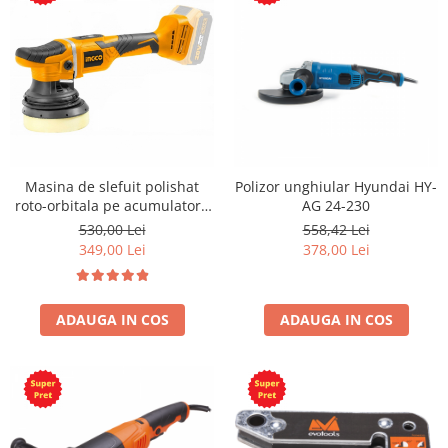
Masina de slefuit polishat
Polizor unghiular Hyundai HY-
roto-orbitala pe acumulatori,
AG 24-230
motor fara perii
530,00 Lei
558,42 Lei
349,00 Lei
378,00 Lei
ADAUGA IN COS
ADAUGA IN COS