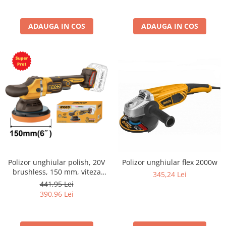
ADAUGA IN COS
ADAUGA IN COS
Polizor unghiular polish, 20V
Polizor unghiular flex 2000w
brushless, 150 mm, viteza
345,24 Lei
variabila pentru auto si
441,95 Lei
finisare
390,96 Lei