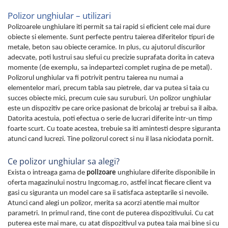
Polizor unghiular – utilizari
Polizoarele unghiulare iti permit sa tai rapid si eficient cele mai dure
obiecte si elemente. Sunt perfecte pentru taierea diferitelor tipuri de
metale, beton sau obiecte ceramice. In plus, cu ajutorul discurilor
adecvate, poti lustrui sau slefui cu precizie suprafata dorita in cateva
momente (de exemplu, sa indepartezi complet rugina de pe metal).
Polizorul unghiular va fi potrivit pentru taierea nu numai a
elementelor mari, precum tabla sau pietrele, dar va putea si taia cu
succes obiecte mici, precum cuie sau suruburi. Un polizor unghiular
este un dispozitiv pe care orice pasionat de bricolaj ar trebui sa il aiba.
Datorita acestuia, poti efectua o serie de lucrari diferite intr-un timp
foarte scurt. Cu toate acestea, trebuie sa iti amintesti despre siguranta
atunci cand lucrezi. Tine polizorul corect si nu il lasa niciodata pornit.
Ce polizor unghiular sa alegi?
Exista o intreaga gama de
polizoare
unghiulare diferite disponibile in
oferta magazinului nostru Ingcomag.ro, astfel incat fiecare client va
gasi cu siguranta un model care sa ii satisfaca asteptarile si nevoile.
Atunci cand alegi un polizor, merita sa acorzi atentie mai multor
parametri. In primul rand, tine cont de puterea dispozitivului. Cu cat
puterea este mai mare, cu atat dispozitivul va putea taia mai bine si cu