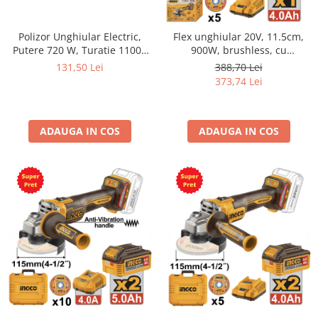
Polizor Unghiular Electric,
Flex unghiular 20V, 11.5cm,
Putere 720 W, Turatie 11000
900W, brushless, cu
rpm, Diametru Disc 115 mm,
acumulator 4Ah si incarcator
131,50 Lei
388,70 Lei
Slefuire Taiere Polizare
373,74 Lei
ADAUGA IN COS
ADAUGA IN COS