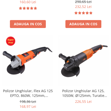
290,65 Lei
160,60 Lei
232,52 Lei
ADAUGA IN COS
ADAUGA IN COS
Polizor Unghiular, Flex AG 125
Polizor Unghiular AG 125,
EPTO, 860W, 125mm,
1050W, Ø125mm, Turatie
11000rpm
Variabila
198,36 Lei
226,55 Lei
168,97 Lei