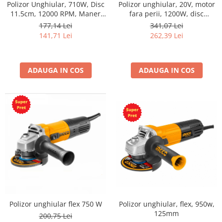
Polizor Unghiular, 710W, Disc
Polizor unghiular, 20V, motor
11.5cm, 12000 RPM, Maner
fara perii, 1200W, disc
auxiliar
125mm, 3 trepte viteza, filet
177,14 Lei
341,07 Lei
M14
141,71 Lei
262,39 Lei
ADAUGA IN COS
ADAUGA IN COS
Polizor unghiular flex 750 W
Polizor unghiular, flex, 950w,
125mm
200,75 Lei