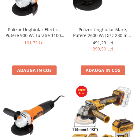
Polizor Unghiular Electric,
Polizor Unghiular Mare,
Putere 900 W, Turatie 11000
Putere 2600 W, Disc 230 mm,
rpm, Diametru Disc 125 mm,
Turatie 6500 rpm, Soft Start,
161,72 Lei
491,29 Lei
Utilizare Personala
Profesional
399,50 Lei
ADAUGA IN COS
ADAUGA IN COS