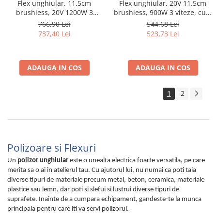
Flex unghiular, 11.5cm
Flex unghiular, 20V 11.5cm
brushless, 20V 1200W 3
brushless, 900W 3 viteze, cu 2
viteze, 2 acumulatori 5Ah set
acumulatori 4.0Ah
766,90 Lei
544,68 Lei
737,40 Lei
523,73 Lei
ADAUGA IN COS
ADAUGA IN COS
1
2
Polizoare si Flexuri
Un
polizor unghiular
este o unealta electrica foarte versatila, pe care
merita sa o ai in atelierul tau. Cu ajutorul lui, nu numai ca poti taia
diverse tipuri de materiale precum metal, beton, ceramica, materiale
plastice sau lemn, dar poti si slefui si lustrui diverse tipuri de
suprafete. Inainte de a cumpara echipament, gandeste-te la munca
principala pentru care iti va servi polizorul.