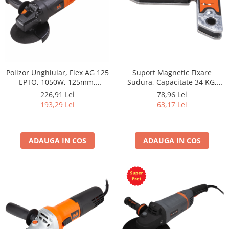
Polizor Unghiular, Flex AG 125
Suport Magnetic Fixare
EPTO, 1050W, 125mm,
Sudura, Capacitate 34 KG,
11000rpm
Unghiuri Multiple 30-150
226,91 Lei
78,96 Lei
Grade, Otel Profesional
193,29 Lei
63,17 Lei
ADAUGA IN COS
ADAUGA IN COS