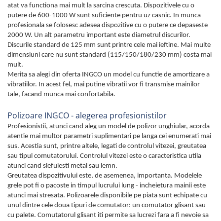
atat va functiona mai mult la sarcina crescuta. Dispozitivele cu o
putere de 600-1000 W sunt suficiente pentru uz casnic. In munca
profesionala se folosesc adesea dispozitive cu o putere ce depaseste
2000 W. Un alt parametru important este diametrul discurilor.
Discurile standard de 125 mm sunt printre cele mai ieftine. Mai multe
dimensiuni care nu sunt standard (115/150/180/230 mm) costa mai
mult.
Merita sa alegi din oferta INGCO un model cu functie de amortizare a
vibratiilor. In acest fel, mai putine vibratii vor fi transmise mainilor
tale, facand munca mai confortabila.
Polizoare INGCO - alegerea profesionistilor
Profesionistii, atunci cand aleg un model de polizor unghiular, acorda
atentie mai multor parametri suplimentari pe langa cei enumerati mai
sus. Acestia sunt, printre altele, legati de controlul vitezei, greutatea
sau tipul comutatorului. Controlul vitezei este o caracteristica utila
atunci cand slefuiesti metal sau lemn.
Greutatea dispozitivului este, de asemenea, importanta. Modelele
grele pot fi o pacoste in timpul lucrului lung - incheietura mainii este
atunci mai stresata. Polizoarele disponibile pe piata sunt echipate cu
unul dintre cele doua tipuri de comutator: un comutator glisant sau
cu palete. Comutatorul glisant iti permite sa lucrezi fara a fi nevoie sa